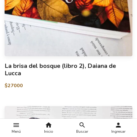
La brisa del bosque (libro 2), Daiana de
Lucca
$27000
menu
home
search
person
Menú
Inicio
Buscar
Ingresar