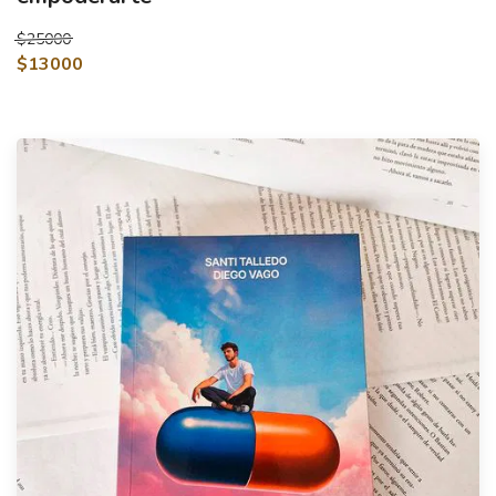
$25000
$13000