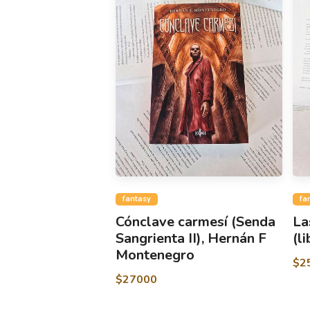
fantasy
fa
Cónclave carmesí (Senda
La
Sangrienta II), Hernán F
(l
Montenegro
$2
$27000