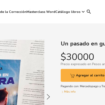
keyboard_arrow_down
search
de la Corrección
Masterclass Word
Catálogo libros
Un pasado en gu
$30000
Precio expresado en Pesos a
Agregar al carrito
Pagando con:
Mercadopago
y
Tr
Más info