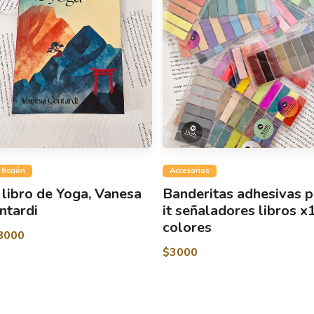
 ficción
Accesorios
 libro de Yoga, Vanesa
Banderitas adhesivas 
ntardi
it señaladores libros x
colores
8000
$3000