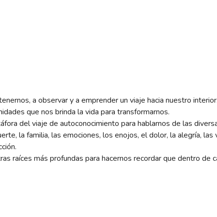
detenernos, a observar y a emprender un viaje hacia nuestro inter
nidades que nos brinda la vida para transformarnos.
táfora del viaje de autoconocimiento para hablarnos de las diver
erte, la familia, las emociones, los enojos, el dolor, la alegría, la
cción.
tras raíces más profundas para hacernos recordar que dentro de 