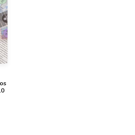
pos
10