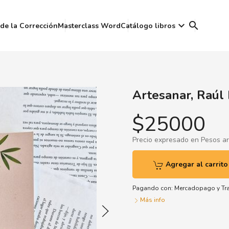
keyboard_arrow_down
search
de la Corrección
Masterclass Word
Catálogo libros
Artesanar, Raúl 
$25000
Precio expresado en Pesos a
Agregar al carrito
Pagando con:
Mercadopago
y
Tr
Más info