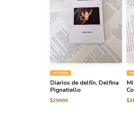
no ficción
no
Diarios de delfín, Delfina
Mi
Pignatiello
Co
$29000
$2