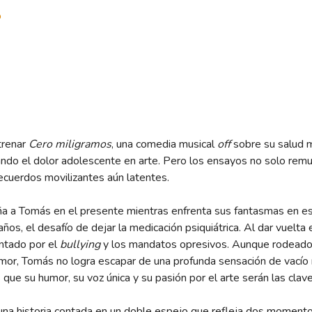
o
trenar
Cero miligramos
, una comedia musical
off
sobre su salud m
ando el dolor adolescente en arte. Pero los ensayos no solo re
cuerdos movilizantes aún latentes.
a a Tomás en el presente mientras enfrenta sus fantasmas en e
ños, el desafío de dejar la medicación psiquiátrica. Al dar vuelta e
ntado por el
bullying
y los mandatos opresivos. Aunque rodeado 
mor, Tomás no logra escapar de una profunda sensación de vacío n
que su humor, su voz única y su pasión por el arte serán las clave
 una historia contada en un doble espejo que refleja dos momento