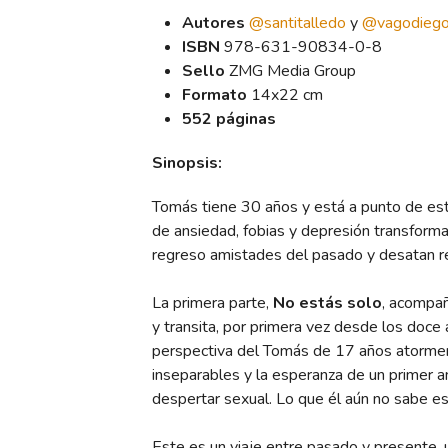
Autores
@santitalledo
y
@vagodieg
ISBN
978-631-90834-0-8
Sello
ZMG Media Group
Formato
14x22 cm
552 páginas
Sinopsis:
Tomás tiene 30 años y está a punto de es
de ansiedad, fobias y depresión transform
regreso amistades del pasado y desatan re
La primera parte,
No estás solo
, acompañ
y transita, por primera vez desde los doce a
perspectiva del Tomás de 17 años atorme
inseparables y la esperanza de un primer a
despertar sexual. Lo que él aún no sabe es 
Este es un viaje entre pasado y presente,