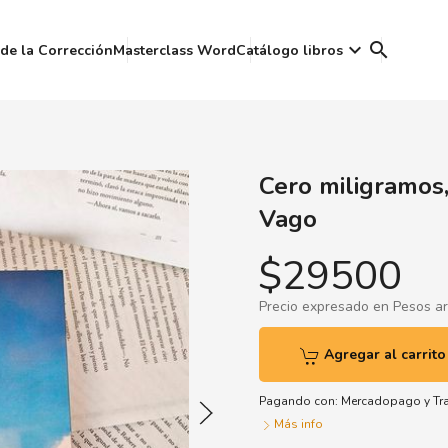
keyboard_arrow_down
search
de la Corrección
Masterclass Word
Catálogo libros
Cero miligramos,
Vago
$29500
Precio expresado en Pesos a
Agregar al carrito
Pagando con:
Mercadopago
y
Tr
Más info