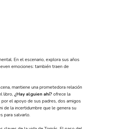
ental. En el escenario, explora sus años
mueven emociones: también traen de
scena, mantiene una prometedora relación
l libro,
¿Hay alguien ahí?
ofrece la
por el apoyo de sus padres, dos amigos
i de la incertidumbre que le genera su
s para salvarlo.
s claves de la vida de Tomás. El paso del