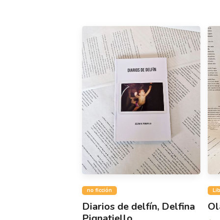
no ficción
Li
Diarios de delfín, Delfina
Ol
Pignatiello