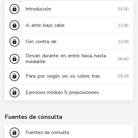
Introducción
01:00
lock
A, ante, bajo, cabe
12:46
lock
Con, contra, de
12:09
lock
Desde, durante, en, entre, hacia, hasta,
06:40
lock
mediante
Para, por, según, sin, so, sobre, tras
05:39
lock
Ejercicios módulo 5: preposiciones
lock
Fuentes de consulta
Fuentes de consulta
lock