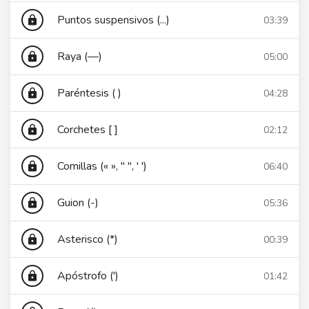
Puntos suspensivos (...)
03:39
lock
Raya (—)
05:00
lock
Paréntesis ( )
04:28
lock
Corchetes [ ]
02:12
lock
Comillas (« », " ", ' ')
06:40
lock
Guion (-)
05:36
lock
Asterisco (*)
00:39
lock
Apóstrofo (')
01:42
lock