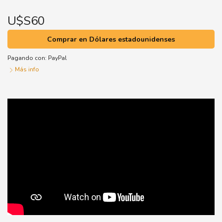
U$S60
Comprar en Dólares estadounidenses
Pagando con:
PayPal
Más info