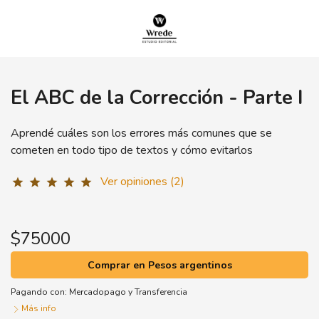
El ABC de la Corrección - Parte I
Aprendé cuáles son los errores más comunes que se
cometen en todo tipo de textos y cómo evitarlos
Ver opiniones (2)
star
star
star
star
star
$75000
Comprar en Pesos argentinos
Pagando con:
Mercadopago
y
Transferencia
Más info