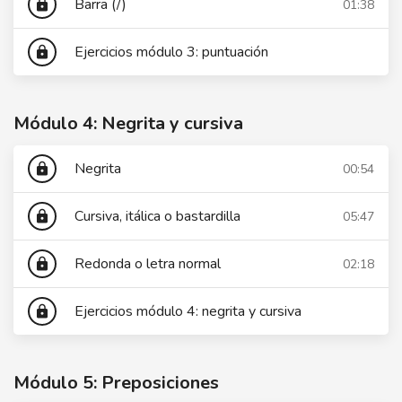
Barra (/)
01:38
lock
Ejercicios módulo 3: puntuación
lock
Módulo 4: Negrita y cursiva
Negrita
00:54
lock
Cursiva, itálica o bastardilla
05:47
lock
Redonda o letra normal
02:18
lock
Ejercicios módulo 4: negrita y cursiva
lock
Módulo 5: Preposiciones