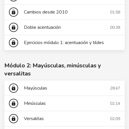
Cambios desde 2010
01:58
lock
Doble acentuación
00:38
lock
Ejercicios módulo 1: acentuación y tildes
lock
Módulo 2: Mayúsculas, minúsculas y
versalitas
Mayúsculas
28:47
lock
Minúsculas
02:14
lock
Versalitas
02:09
lock