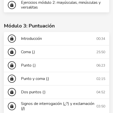
Ejercicios módulo 2: mayúsculas, minúsculas y
lock
versalitas
Módulo 3: Puntuación
Introducción
00:34
lock
Coma (,)
25:50
lock
Punto (.)
06:23
lock
Punto y coma (;)
02:15
lock
Dos puntos (:)
04:52
lock
Signos de interrogación (¿?) y exclamación
03:50
lock
(¡!)