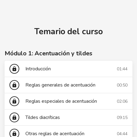
El ABC de la Corrección - Parte I
Temario del curso
Módulo 1: Acentuación y tildes
Introducción
01:44
lock
Reglas generales de acentuación
00:50
lock
Reglas especiales de acentuación
02:06
lock
Tildes diacríticas
09:15
lock
Otras reglas de acentuación
04:44
lock